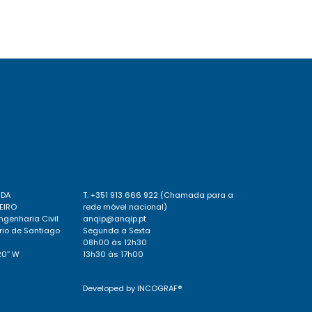
 DA
T. +351 913 666 922 (Chamada para a
EIRO
rede móvel nacional)
genharia Civil
anqip@anqip.pt
rio de Santiago
Segunda a Sexta
08h00 às 12h30
20’’ W
13h30 às 17h00
Developed by
INCOGRAF®