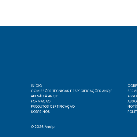
INÍCIO
CORP
COMISSÕES TÉCNICAS E ESPECIFICAÇÕES ANQIP
SERV
ADESÃO À ANQIP
ASSOC
FORMAÇÃO
ASSO
PRODUTOS CERTIFICAÇÃO
NOTÍ
SOBRE NÓS
POLÍT
© 2026 Anqip